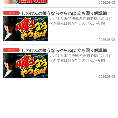
2026.08.09
しのけんの喰うならやらねば 立ち回り解説編
スロ
カバネリ海門決戦の推測で特に注目す
べき要素は何か? しのけんが考察!
2026.08.08
しのけんの喰うならやらねば 立ち回り解説編
コラム
カバネリ海門決戦の推測で特に注目す
べき要素は何か? しのけんが考察!
2026.08.08