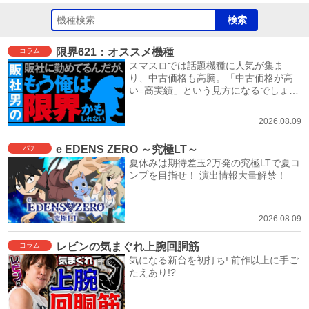
限界621：オススメ機種
コラム
スマスロでは話題機種に人気が集ま
り、中古価格も高騰。「中古価格が高
い=高実績」という見方になるでしょ
う。
2026.08.09
e EDENS ZERO ～究極LT～
パチ
夏休みは期待差玉2万発の究極LTで夏コ
ンプを目指せ！ 演出情報大量解禁！
2026.08.09
レビンの気まぐれ上腕回胴筋
コラム
気になる新台を初打ち! 前作以上に手ご
たえあり!?