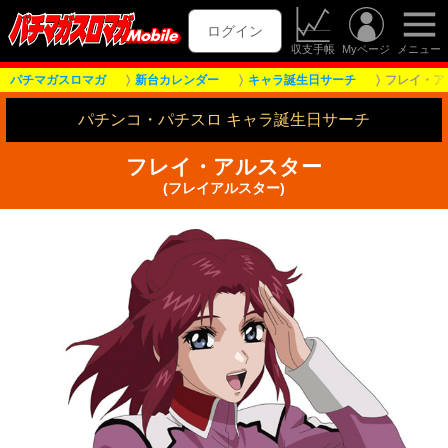
ログイン
収支手帳
Myページ
メニュー
パチマガスロマガ
新台カレンダー
キャラ誕生日サーチ
フレイ・ア
パチンコ・パチスロ キャラ誕生日サーチ
フレイ・アルスター
(フレイアルスター)