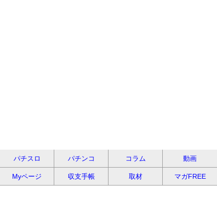
パチスロ
パチンコ
コラム
動画
Myページ
収支手帳
取材
マガFREE