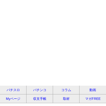
パチスロ
パチンコ
コラム
動画
Myページ
収支手帳
取材
マガFREE