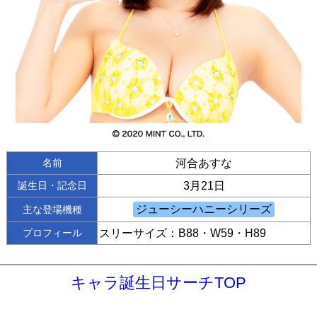
名前
河合あすな
誕生日・記念日
3月21日
主な登場機種
プロフィール
スリーサイズ：B88・W59・H89
キャラ誕生日サーチTOP