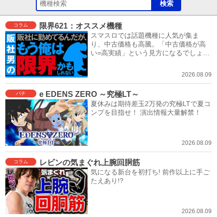
限界621：オススメ機種
コラム
スマスロでは話題機種に人気が集ま
り、中古価格も高騰。「中古価格が高
い=高実績」という見方になるでしょ
う。
2026.08.09
e EDENS ZERO ～究極LT～
パチ
夏休みは期待差玉2万発の究極LTで夏コ
ンプを目指せ！ 演出情報大量解禁！
2026.08.09
レビンの気まぐれ上腕回胴筋
コラム
気になる新台を初打ち! 前作以上に手ご
たえあり!?
2026.08.09