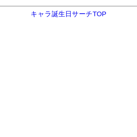
キャラ誕生日サーチTOP