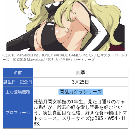
(C)2018 Marvelous Inc./HONEY PARADE GAMES Inc. /シノビマスターパートナ
ーズ (C)2015 Marvelous/「閃乱カグラEV」パートナーズ
名前
四季
誕生日・記念日
3月25日
主な登場機種
死塾月閃女学館の1年生。見た目通りのギャ
ル系だが、般若心経を愛し読書を好むとい
プロフィール
う、実は真面目な性格。好きな食べ物はトマ
トジュース。スリーサイズはB95・W54・H
83。