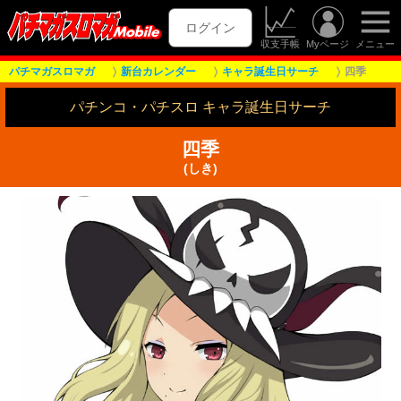
ログイン
収支手帳
Myページ
メニュー
パチマガスロマガ
新台カレンダー
キャラ誕生日サーチ
四季
パチンコ・パチスロ キャラ誕生日サーチ
四季
(しき)