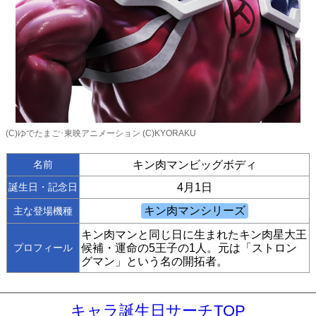
(C)ゆでたまご･東映アニメーション (C)KYORAKU
名前
キン肉マンビッグボディ
誕生日・記念日
4月1日
主な登場機種
キン肉マンと同じ日に生まれたキン肉星大王
プロフィール
候補・運命の5王子の1人。元は「ストロン
グマン」という名の開拓者。
キャラ誕生日サーチTOP