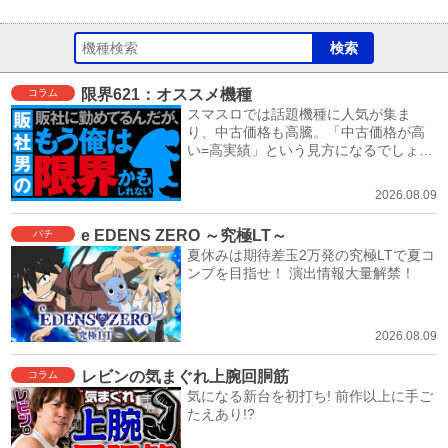
限界621：オススメ機種
コラム
スマスロでは話題機種に人気が集ま
り、中古価格も高騰。「中古価格が高
い=高実績」という見方になるでしょ
う。
2026.08.09
e EDENS ZERO ～究極LT～
パチ
夏休みは期待差玉2万発の究極LTで夏コ
ンプを目指せ！ 演出情報大量解禁！
2026.08.09
レビンの気まぐれ上腕回胴筋
コラム
気になる新台を初打ち! 前作以上に手ご
たえあり!?