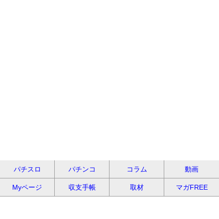
パチスロ
パチンコ
コラム
動画
Myページ
収支手帳
取材
マガFREE