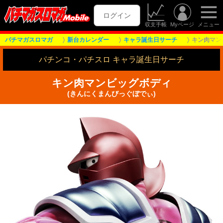
ログイン
収支手帳
Myページ
メニュー
パチマガスロマガ
新台カレンダー
キャラ誕生日サーチ
キン肉マン
パチンコ・パチスロ キャラ誕生日サーチ
キン肉マンビッグボディ
(きんにくまんびっぐぼでぃ)