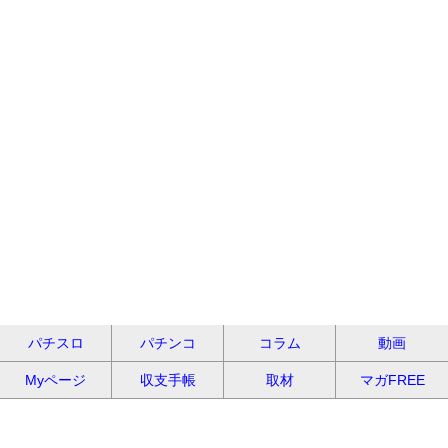
パチスロ
パチンコ
コラム
動画
Myページ
収支手帳
取材
マガFREE