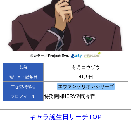
名前
冬月コウゾウ
誕生日・記念日
4月9日
主な登場機種
プロフィール
特務機関NERV副司令官。
キャラ誕生日サーチTOP