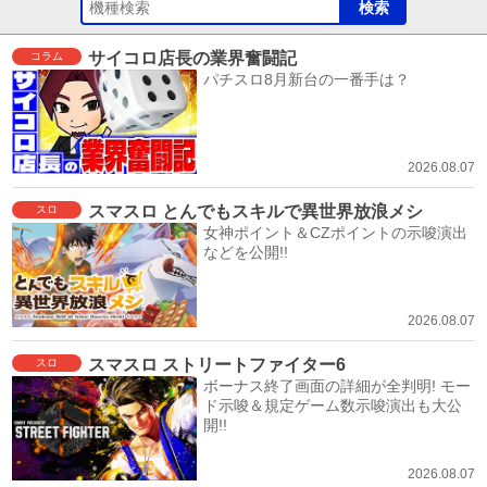
サイコロ店長の業界奮闘記
コラム
パチスロ8月新台の一番手は？
2026.08.07
スマスロ とんでもスキルで異世界放浪メシ
スロ
女神ポイント＆CZポイントの示唆演出
などを公開!!
2026.08.07
スマスロ ストリートファイター6
スロ
ボーナス終了画面の詳細が全判明! モー
ド示唆＆規定ゲーム数示唆演出も大公
開!!
2026.08.07