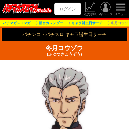
ログイン
収支手帳
Myページ
メニュー
パチマガスロマガ
新台カレンダー
キャラ誕生日サーチ
冬月コウゾ
パチンコ・パチスロ キャラ誕生日サーチ
冬月コウゾウ
(ふゆつきこうぞう)