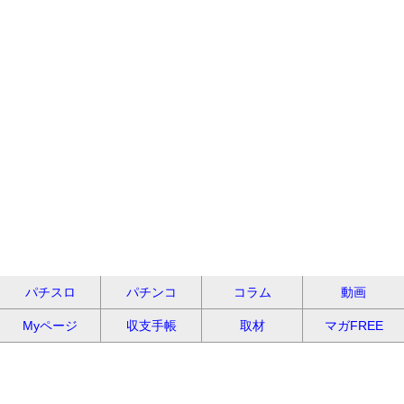
パチスロ
パチンコ
コラム
動画
Myページ
収支手帳
取材
マガFREE