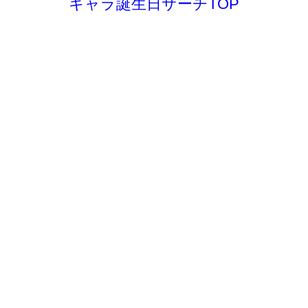
キャラ誕生日サーチTOP