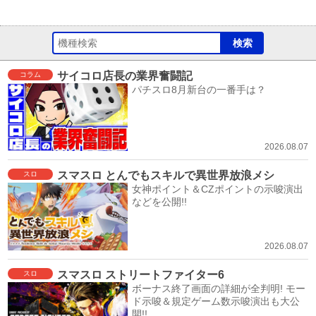
サイコロ店長の業界奮闘記
コラム
パチスロ8月新台の一番手は？
2026.08.07
スマスロ とんでもスキルで異世界放浪メシ
スロ
女神ポイント＆CZポイントの示唆演出
などを公開!!
2026.08.07
スマスロ ストリートファイター6
スロ
ボーナス終了画面の詳細が全判明! モー
ド示唆＆規定ゲーム数示唆演出も大公
開!!