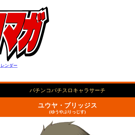
カレンダー
パチンコパチスロキャラサーチ
ユウヤ・ブリッジス
(ゆうやぶりっじす)