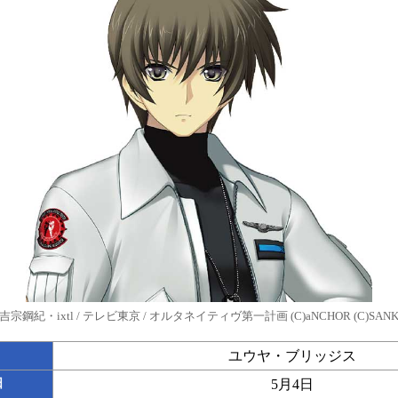
)吉宗鋼紀・ixtl / テレビ東京 / オルタネイティヴ第一計画 (C)aNCHOR (C)SAN
ユウヤ・ブリッジス
日
5月4日