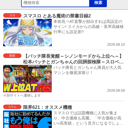
スマスロ とある魔術の禁書目録2
スロ
本前兆⇒AT直撃が頻出すれば高設定の
サイン! スイカからの高確・美琴高確移
行率にも設定差!!
2026.08.10
【バッチ隊長覚醒～シノンモードから上位へ～】
動画
松本バッチとガンちゃんの回胴探検隊～スロベン
チャー～ #16≪スロット ソードアート・オンライ
バッチ隊長とガンちゃん隊員が大人気
マシンを徹底深堀り！
ンⅡ≫
2026.08.09
※別サイトへ遷移します
限界621：オススメ機種
コラム
スマスロでは話題機種に人気が集ま
り、中古価格も高騰。「中古価格が高
い=高実績」という見方になるでしょ