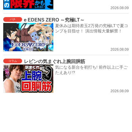
う。
2026.08.09
e EDENS ZERO ～究極LT～
パチ
夏休みは期待差玉2万発の究極LTで夏コ
ンプを目指せ！ 演出情報大量解禁！
2026.08.09
レビンの気まぐれ上腕回胴筋
コラム
気になる新台を初打ち! 前作以上に手ご
たえあり!?
2026.08.09