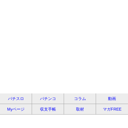
パチスロ
パチンコ
コラム
動画
Myページ
収支手帳
取材
マガFREE