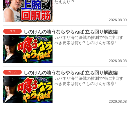
たえあり!?
2026.08.09
しのけんの喰うならやらねば 立ち回り解説編
スロ
カバネリ海門決戦の推測で特に注目す
べき要素は何か? しのけんが考察!
2026.08.08
しのけんの喰うならやらねば 立ち回り解説編
コラム
カバネリ海門決戦の推測で特に注目す
べき要素は何か? しのけんが考察!
2026.08.08