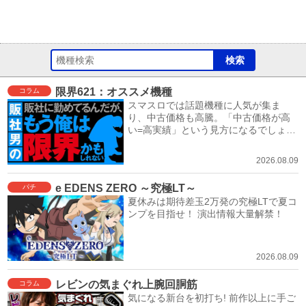
限界621：オススメ機種
コラム
スマスロでは話題機種に人気が集ま
り、中古価格も高騰。「中古価格が高
い=高実績」という見方になるでしょ
う。
2026.08.09
e EDENS ZERO ～究極LT～
パチ
夏休みは期待差玉2万発の究極LTで夏コ
ンプを目指せ！ 演出情報大量解禁！
2026.08.09
レビンの気まぐれ上腕回胴筋
コラム
気になる新台を初打ち! 前作以上に手ご