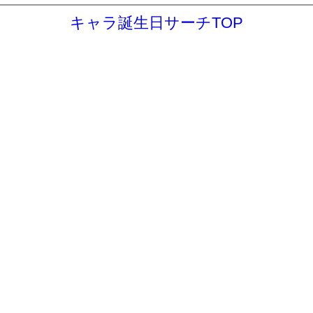
キャラ誕生日サーチTOP