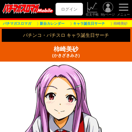
ログイン
収支手帳
Myページ
メニュー
パチマガスロマガ
新台カレンダー
キャラ誕生日サーチ
柿崎美砂
パチンコ・パチスロ キャラ誕生日サーチ
柿崎美砂
(かきざきみさ)