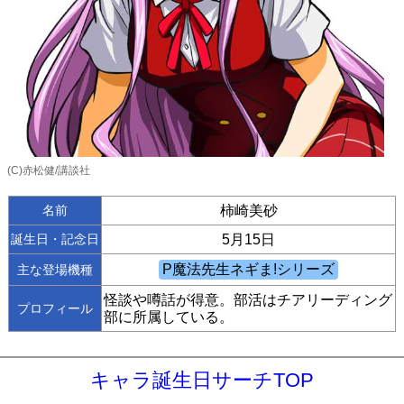
(C)赤松健/講談社
名前
柿崎美砂
誕生日・記念日
5月15日
主な登場機種
怪談や噂話が得意。部活はチアリーディング
プロフィール
部に所属している。
キャラ誕生日サーチTOP