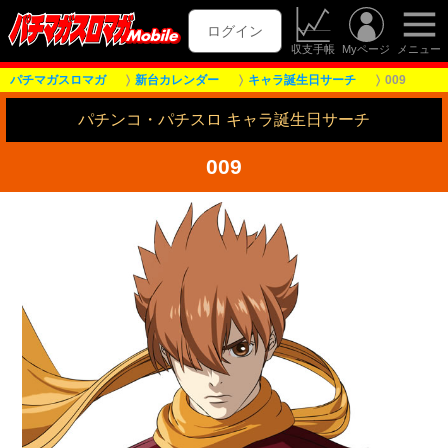
ログイン
収支手帳
Myページ
メニュー
パチマガスロマガ
新台カレンダー
キャラ誕生日サーチ
009
パチンコ・パチスロ キャラ誕生日サーチ
009