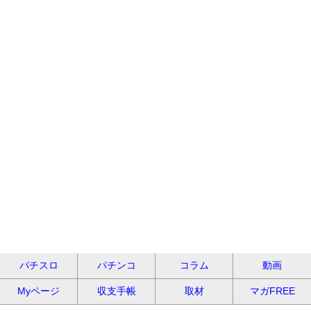
パチスロ
パチンコ
コラム
動画
Myページ
収支手帳
取材
マガFREE