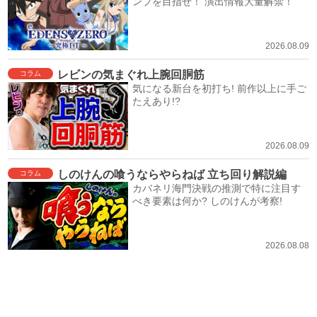
ンプを目指せ！ 演出情報大量解禁！
2026.08.09
レビンの気まぐれ上腕回胴筋
コラム
気になる新台を初打ち! 前作以上に手ご
たえあり!?
2026.08.09
しのけんの喰うならやらねば 立ち回り解説編
コラム
カバネリ海門決戦の推測で特に注目す
べき要素は何か? しのけんが考察!
2026.08.08