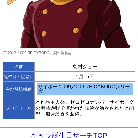
(C)2012「009 RE:CYBORG」製作委員会
名前
島村ジョー
誕生日・記念日
5月16日
主な登場機種
本作品主人公。ゼロゼロナンバーサイボーグ
プロフィール
の開発過程で培われた技術が活かされた万能
型。加速装置を装備。
キャラ誕生日サーチTOP