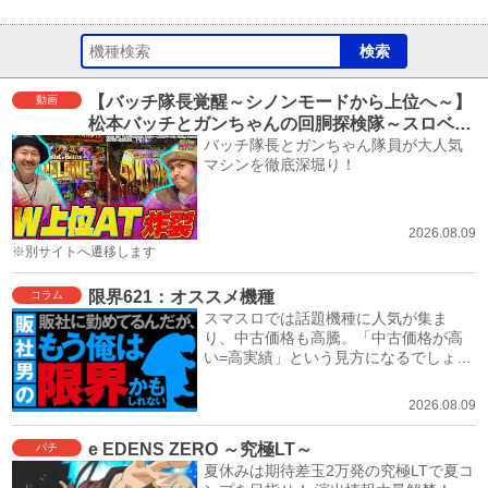
【バッチ隊長覚醒～シノンモードから上位へ～】
動画
松本バッチとガンちゃんの回胴探検隊～スロベン
チャー～ #16≪スロット ソードアート・オンライ
バッチ隊長とガンちゃん隊員が大人気
マシンを徹底深堀り！
ンⅡ≫
2026.08.09
※別サイトへ遷移します
限界621：オススメ機種
コラム
スマスロでは話題機種に人気が集ま
り、中古価格も高騰。「中古価格が高
い=高実績」という見方になるでしょ
う。
2026.08.09
e EDENS ZERO ～究極LT～
パチ
夏休みは期待差玉2万発の究極LTで夏コ