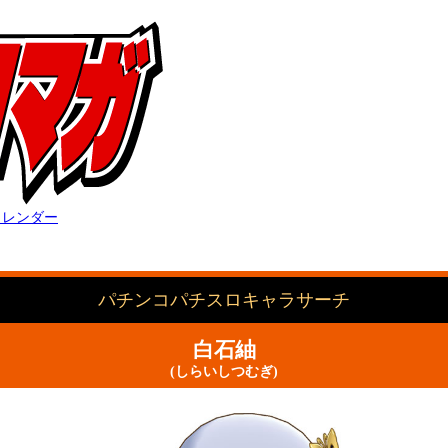
カレンダー
パチンコパチスロキャラサーチ
白石紬
(しらいしつむぎ)