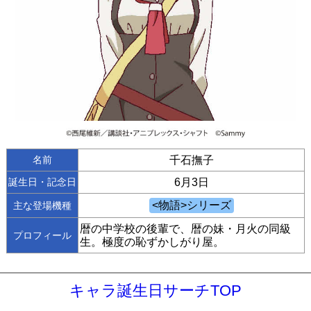
名前
千石撫子
誕生日・記念日
6月3日
主な登場機種
暦の中学校の後輩で、暦の妹・月火の同級
プロフィール
生。極度の恥ずかしがり屋。
キャラ誕生日サーチTOP