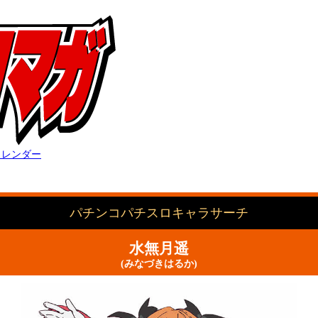
カレンダー
パチンコパチスロキャラサーチ
水無月遥
(みなづきはるか)