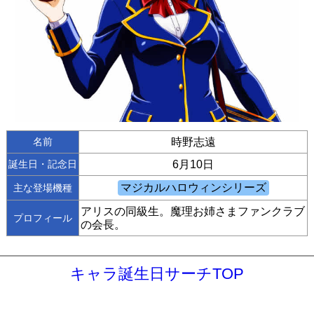
名前
時野志遠
誕生日・記念日
6月10日
主な登場機種
アリスの同級生。魔理お姉さまファンクラブ
プロフィール
の会長。
キャラ誕生日サーチTOP