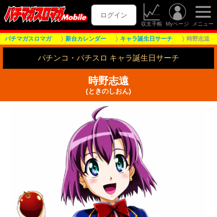
ログイン
収支手帳
Myページ
メニュー
パチマガスロマガ
新台カレンダー
キャラ誕生日サーチ
時野志遠
パチンコ・パチスロ キャラ誕生日サーチ
時野志遠
(ときのしおん)