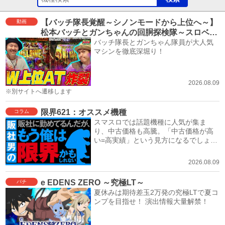
【バッチ隊長覚醒～シノンモードから上位へ～】
動画
松本バッチとガンちゃんの回胴探検隊～スロベン
チャー～ #16≪スロット ソードアート・オンライ
バッチ隊長とガンちゃん隊員が大人気
マシンを徹底深堀り！
ンⅡ≫
2026.08.09
※別サイトへ遷移します
限界621：オススメ機種
コラム
スマスロでは話題機種に人気が集ま
り、中古価格も高騰。「中古価格が高
い=高実績」という見方になるでしょ
う。
2026.08.09
e EDENS ZERO ～究極LT～
パチ
夏休みは期待差玉2万発の究極LTで夏コ
ンプを目指せ！ 演出情報大量解禁！