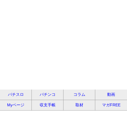
パチスロ
パチンコ
コラム
動画
Myページ
収支手帳
取材
マガFREE