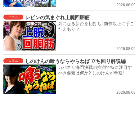
2026.08.09
レビンの気まぐれ上腕回胴筋
コラム
気になる新台を初打ち! 前作以上に手ご
たえあり!?
2026.08.09
しのけんの喰うならやらねば 立ち回り解説編
コラム
カバネリ海門決戦の推測で特に注目す
べき要素は何か? しのけんが考察!
2026.08.08