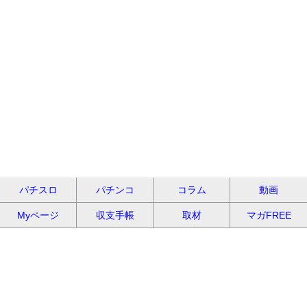
パチスロ
パチンコ
コラム
動画
Myページ
収支手帳
取材
マガFREE