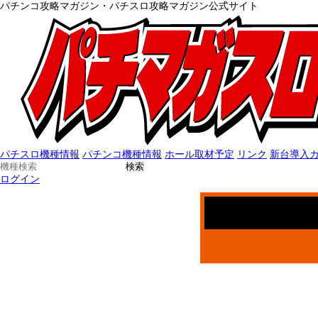
パチンコ攻略マガジン・パチスロ攻略マガジン公式サイト
パチスロ機種情報
パチンコ機種情報
ホール取材予定
リンク
新台導入
ログイン