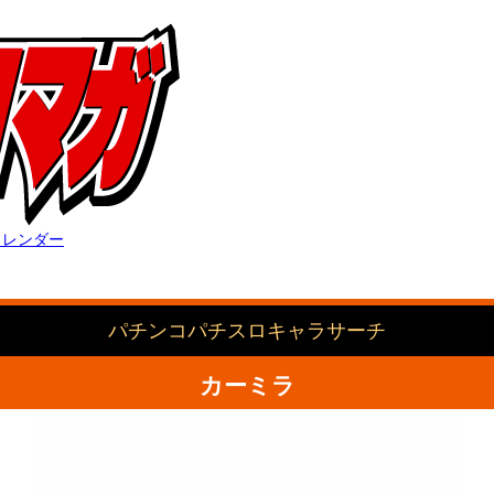
カレンダー
パチンコパチスロキャラサーチ
カーミラ