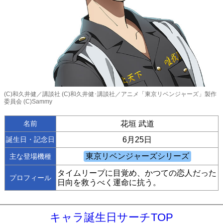
(C)和久井健／講談社 (C)和久井健･講談社／アニメ「東京リベンジャーズ」製作
委員会 (C)Sammy
名前
花垣 武道
誕生日・記念日
6月25日
主な登場機種
タイムリープに目覚め、かつての恋人だった
プロフィール
日向を救うべく運命に抗う。
キャラ誕生日サーチTOP