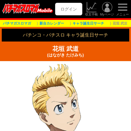
ログイン
収支手帳
Myページ
メニュー
パチマガスロマガ
新台カレンダー
キャラ誕生日サーチ
花垣 武道
パチンコ・パチスロ キャラ誕生日サーチ
花垣 武道
(はながき たけみち)