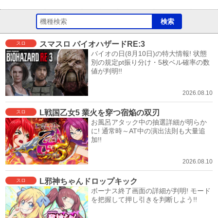
スマスロ バイオハザードRE:3
スロ
バイオの日(8月10日)の特大情報! 状態
別の規定pt振り分け・5枚ベル確率の数
値が判明!!
2026.08.10
L戦国乙女5 業火を穿つ宿焔の双刃
スロ
お風呂アタック中の抽選詳細が明らか
に! 通常時～AT中の演出法則も大量追
加!!
2026.08.10
L邪神ちゃんドロップキック
スロ
ボーナス終了画面の詳細が判明! モード
を把握して押し引きを判断しよう!!