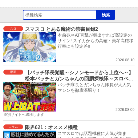
スマスロ とある魔術の禁書目録2
スロ
本前兆⇒AT直撃が頻出すれば高設定の
サイン! スイカからの高確・美琴高確移
行率にも設定差!!
2026.08.10
【バッチ隊長覚醒～シノンモードから上位へ～】
動画
松本バッチとガンちゃんの回胴探検隊～スロベン
チャー～ #16≪スロット ソードアート・オンライ
バッチ隊長とガンちゃん隊員が大人気
マシンを徹底深堀り！
ンⅡ≫
2026.08.09
※別サイトへ遷移します
限界621：オススメ機種
コラム
スマスロでは話題機種に人気が集ま