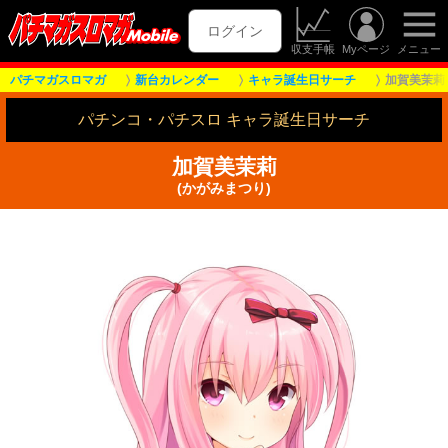
ログイン
収支手帳
Myページ
メニュー
パチマガスロマガ
新台カレンダー
キャラ誕生日サーチ
加賀美茉莉
パチンコ・パチスロ キャラ誕生日サーチ
加賀美茉莉
(かがみまつり)