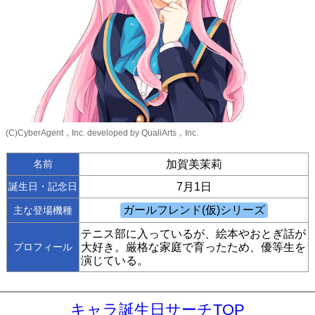
(C)CyberAgent，Inc. developed by QualiArts，Inc.
名前
加賀美茉莉
誕生日・記念日
7月1日
主な登場機種
テニス部に入っているが、絵本やおとぎ話が
プロフィール
大好き。厳格な家庭で育ったため、優等生を
演じている。
キャラ誕生日サーチTOP