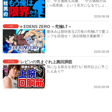
り、中古価格も高騰。「中古価格が高
い=高実績」という見方になるでしょ
う。
2026.08.09
e EDENS ZERO ～究極LT～
パチ
夏休みは期待差玉2万発の究極LTで夏コ
ンプを目指せ！ 演出情報大量解禁！
2026.08.09
レビンの気まぐれ上腕回胴筋
コラム
気になる新台を初打ち! 前作以上に手ご
たえあり!?
2026.08.09