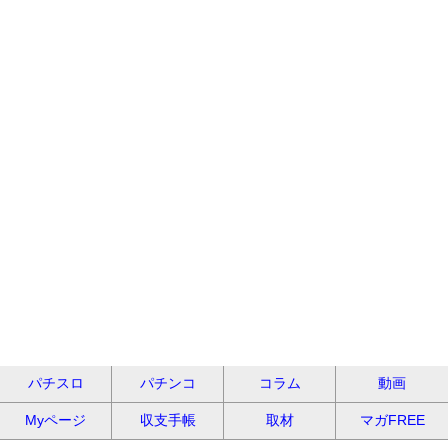
パチスロ
パチンコ
コラム
動画
Myページ
収支手帳
取材
マガFREE