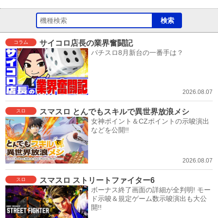
サイコロ店長の業界奮闘記
コラム
パチスロ8月新台の一番手は？
2026.08.07
スマスロ とんでもスキルで異世界放浪メシ
スロ
女神ポイント＆CZポイントの示唆演出
などを公開!!
2026.08.07
スマスロ ストリートファイター6
スロ
ボーナス終了画面の詳細が全判明! モー
ド示唆＆規定ゲーム数示唆演出も大公
開!!