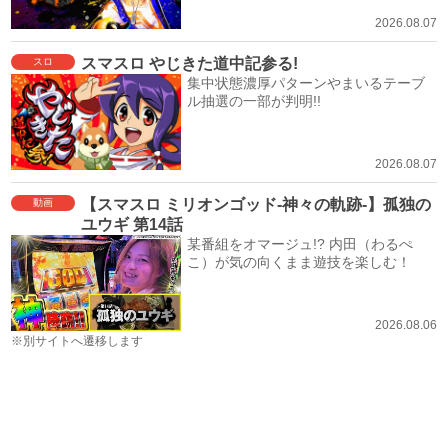
2026.08.07
スマスロ やじきた道中記参る!
スロ
集中状態濃厚パターンやまいるテーブ
ル抽選の一部が判明!!
2026.08.07
【スマスロ ミリオンゴッド-神々の軌跡-】孤独の
動画
ユウギ 第14話
某番組をオマージュ!? 内田（わるぺ
こ）が気の向くまま遊技を楽しむ！
2026.08.06
※別サイトへ遷移します