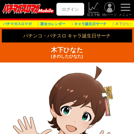
ログイン
収支手帳
Myページ
メニュー
パチマガスロマガ
新台カレンダー
キャラ誕生日サーチ
木下ひなた
パチンコ・パチスロ キャラ誕生日サーチ
木下ひなた
(きのしたひなた)