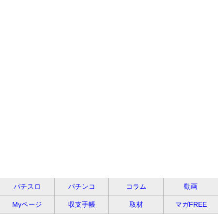
パチスロ
パチンコ
コラム
動画
Myページ
収支手帳
取材
マガFREE