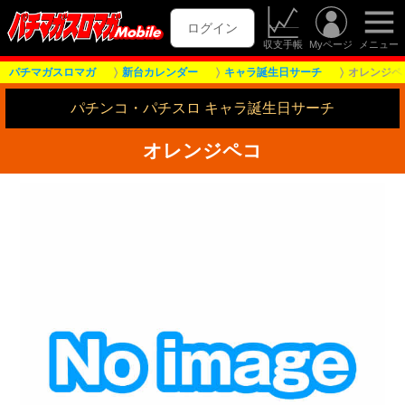
ログイン
収支手帳
Myページ
メニュー
パチマガスロマガ
新台カレンダー
キャラ誕生日サーチ
オレンジペ
パチンコ・パチスロ キャラ誕生日サーチ
オレンジペコ