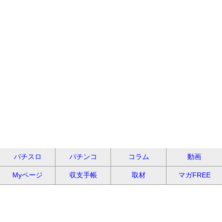
パチスロ
パチンコ
コラム
動画
Myページ
収支手帳
取材
マガFREE