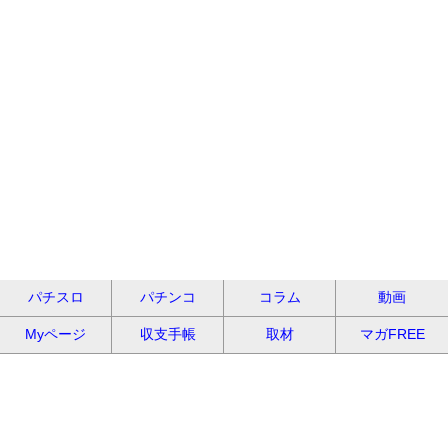
パチスロ
パチンコ
コラム
動画
Myページ
収支手帳
取材
マガFREE