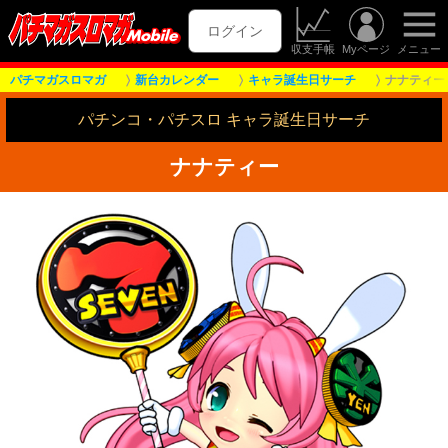
ログイン
収支手帳
Myページ
メニュー
パチマガスロマガ
新台カレンダー
キャラ誕生日サーチ
ナナティー
パチンコ・パチスロ キャラ誕生日サーチ
ナナティー