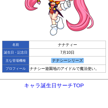
名前
ナナティー
誕生日・記念日
7月10日
主な登場機種
プロフィール
ナナシー遊園地のアイドルで魔法使い。
キャラ誕生日サーチTOP