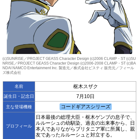
(c)SUNRISE／PROJECT GEASS Character Design (c)2006 CLAMP・ST (c)SU
NRISE／PROJECT GEASS Character Design (c)2006-2008 CLAMP・ST (c)BA
NDAI NAMCO Entertainment Inc. 製造元／株式会社ビスティ 販売元／フィール
ズ株式会社
名前
枢木スザク
誕生日・記念日
7月10日
主な登場機種
日本最後の総理大臣・枢木ゲンブの息子で、
ルルーシュの幼馴染。過去の出来事から、日
プロフィール
本人でありながらブリタニア軍に所属し、親
友であったルルーシュと対立する。