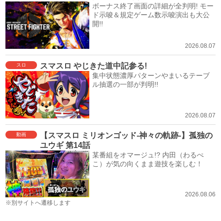
ボーナス終了画面の詳細が全判明! モー
ド示唆＆規定ゲーム数示唆演出も大公
開!!
2026.08.07
スマスロ やじきた道中記参る!
スロ
集中状態濃厚パターンやまいるテーブ
ル抽選の一部が判明!!
2026.08.07
【スマスロ ミリオンゴッド-神々の軌跡-】孤独の
動画
ユウギ 第14話
某番組をオマージュ!? 内田（わるぺ
こ）が気の向くまま遊技を楽しむ！
2026.08.06
※別サイトへ遷移します