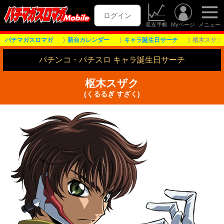
ログイン
収支手帳
Myページ
メニュー
パチマガスロマガ
新台カレンダー
キャラ誕生日サーチ
枢木スザク
パチンコ・パチスロ キャラ誕生日サーチ
枢木スザク
(くるるぎ すざく)