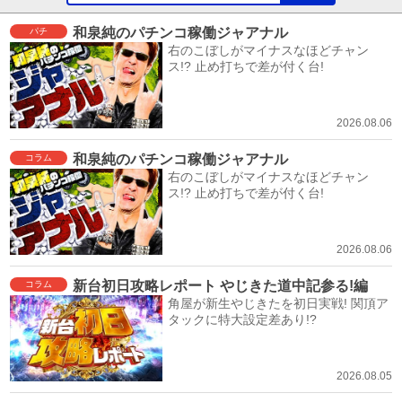
和泉純のパチンコ稼働ジャアナル
パチ
右のこぼしがマイナスなほどチャン
ス!? 止め打ちで差が付く台!
2026.08.06
和泉純のパチンコ稼働ジャアナル
コラム
右のこぼしがマイナスなほどチャン
ス!? 止め打ちで差が付く台!
2026.08.06
新台初日攻略レポート やじきた道中記参る!編
コラム
角屋が新生やじきたを初日実戦! 関頂ア
タックに特大設定差あり!?
2026.08.05