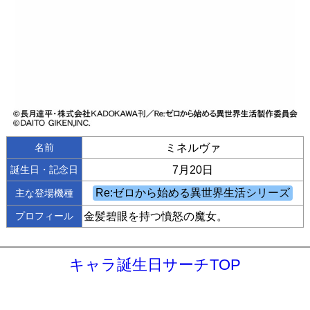
名前
ミネルヴァ
誕生日・記念日
7月20日
主な登場機種
プロフィール
金髪碧眼を持つ憤怒の魔女。
キャラ誕生日サーチTOP