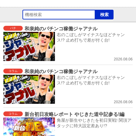
和泉純のパチンコ稼働ジャアナル
パチ
右のこぼしがマイナスなほどチャン
ス!? 止め打ちで差が付く台!
2026.08.06
和泉純のパチンコ稼働ジャアナル
コラム
右のこぼしがマイナスなほどチャン
ス!? 止め打ちで差が付く台!
2026.08.06
新台初日攻略レポート やじきた道中記参る!編
コラム
角屋が新生やじきたを初日実戦! 関頂ア
タックに特大設定差あり!?