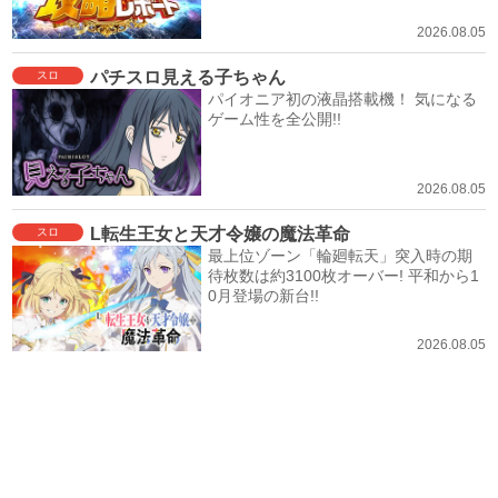
2026.08.05
パチスロ見える子ちゃん
スロ
パイオニア初の液晶搭載機！ 気になる
ゲーム性を全公開!!
2026.08.05
L転生王女と天才令嬢の魔法革命
スロ
最上位ゾーン「輪廻転天」突入時の期
待枚数は約3100枚オーバー! 平和から1
0月登場の新台!!
2026.08.05