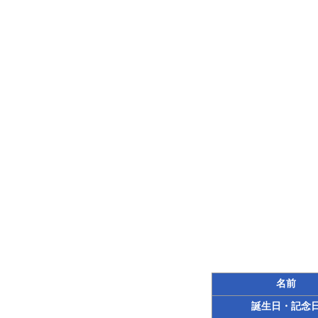
名前
誕生日・記念