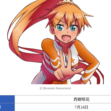
(C)Konami Amusement
西郷晴花
日
7月24日