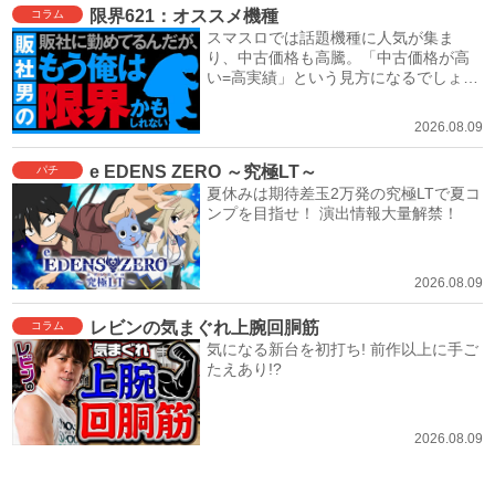
限界621：オススメ機種
コラム
スマスロでは話題機種に人気が集ま
り、中古価格も高騰。「中古価格が高
い=高実績」という見方になるでしょ
う。
2026.08.09
e EDENS ZERO ～究極LT～
パチ
夏休みは期待差玉2万発の究極LTで夏コ
ンプを目指せ！ 演出情報大量解禁！
2026.08.09
レビンの気まぐれ上腕回胴筋
コラム
気になる新台を初打ち! 前作以上に手ご
たえあり!?
2026.08.09