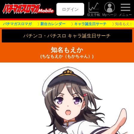
ログイン
収支手帳
Myページ
メニュー
パチマガスロマガ
新台カレンダー
キャラ誕生日サーチ
知名もえか
パチンコ・パチスロ キャラ誕生日サーチ
知名もえか
(ちなもえか（もかちゃん）)