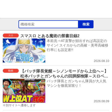
スマスロ とある魔術の禁書目録2
スロ
本前兆⇒AT直撃が頻出すれば高設定の
サイン! スイカからの高確・美琴高確移
行率にも設定差!!
2026.08.10
【バッチ隊長覚醒～シノンモードから上位へ～】
動画
松本バッチとガンちゃんの回胴探検隊～スロベン
チャー～ #16≪スロット ソードアート・オンライ
バッチ隊長とガンちゃん隊員が大人気
マシンを徹底深堀り！
ンⅡ≫
2026.08.09
※別サイトへ遷移します