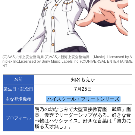
(C)AAS／海上安全整備局 (C)AAS／新海上安全整備局 ［Music］Licesnsed by A
niplex Inc.Licesnsed by Sony Music Labels Inc. (C)UNIVERSAL ENTERTAINME
NT
名前
知名もえか
誕生日・記念日
7月25日
主な登場機種
明乃の幼なじみで大型直接教育艦「武蔵」艦
長。優秀でリーダーシップがある。好きな食
プロフィール
べ物はハヤシライス。好きな言葉は「努力に
勝る天才無し」。