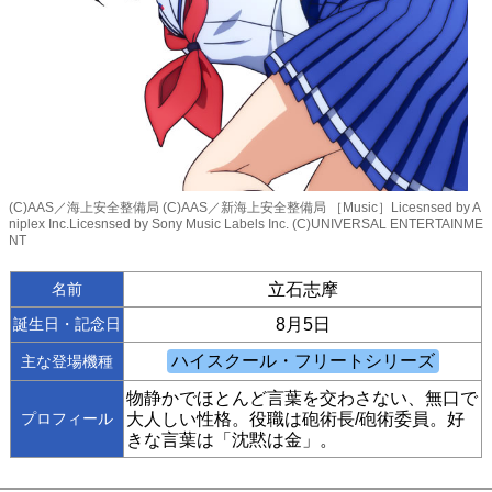
(C)AAS／海上安全整備局 (C)AAS／新海上安全整備局 ［Music］Licesnsed by A
niplex Inc.Licesnsed by Sony Music Labels Inc. (C)UNIVERSAL ENTERTAINME
NT
名前
立石志摩
誕生日・記念日
8月5日
主な登場機種
物静かでほとんど言葉を交わさない、無口で
プロフィール
大人しい性格。役職は砲術長/砲術委員。好
きな言葉は「沈黙は金」。