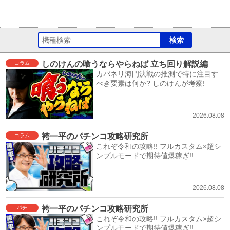
しのけんの喰うならやらねば 立ち回り解説編
コラム
カバネリ海門決戦の推測で特に注目す
べき要素は何か? しのけんが考察!
2026.08.08
袴一平のパチンコ攻略研究所
コラム
これぞ令和の攻略!! フルカスタム×超シ
ンプルモードで期待値爆稼ぎ!!
2026.08.08
袴一平のパチンコ攻略研究所
パチ
これぞ令和の攻略!! フルカスタム×超シ
ンプルモードで期待値爆稼ぎ!!