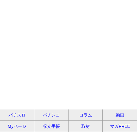
パチスロ
パチンコ
コラム
動画
Myページ
収支手帳
取材
マガFREE