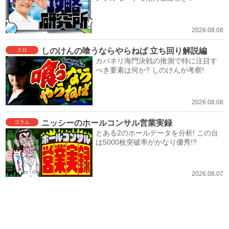
2026.08.08
しのけんの喰うならやらねば 立ち回り解説編
スロ
カバネリ海門決戦の推測で特に注目す
べき要素は何か? しのけんが考察!
2026.08.08
ニッシーのホールコンサル営業実録
コラム
とある2のホールデータを分析! この台
は5000枚突破率がかなり優秀!?
2026.08.07