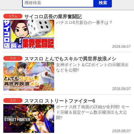
サイコロ店長の業界奮闘記
コラム
パチスロ8月新台の一番手は？
2026.08.07
スマスロ とんでもスキルで異世界放浪メシ
スロ
女神ポイント＆CZポイントの示唆演出
などを公開!!
2026.08.07
スマスロ ストリートファイター6
スロ
ボーナス終了画面の詳細が全判明! モー
ド示唆＆規定ゲーム数示唆演出も大公
開!!
2026.08.07