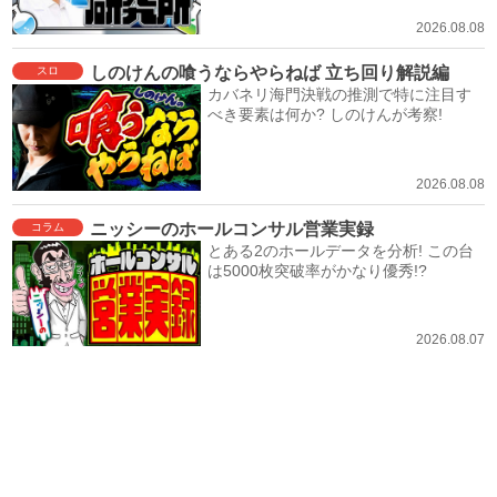
2026.08.08
しのけんの喰うならやらねば 立ち回り解説編
スロ
カバネリ海門決戦の推測で特に注目す
べき要素は何か? しのけんが考察!
2026.08.08
ニッシーのホールコンサル営業実録
コラム
とある2のホールデータを分析! この台
は5000枚突破率がかなり優秀!?
2026.08.07