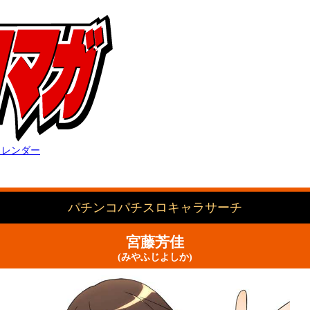
カレンダー
パチンコパチスロキャラサーチ
宮藤芳佳
(みやふじよしか)