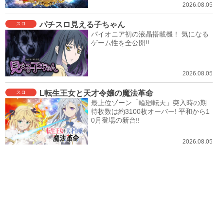
2026.08.05
パチスロ見える子ちゃん
スロ
パイオニア初の液晶搭載機！ 気になる
ゲーム性を全公開!!
2026.08.05
L転生王女と天才令嬢の魔法革命
スロ
最上位ゾーン「輪廻転天」突入時の期
待枚数は約3100枚オーバー! 平和から1
0月登場の新台!!
2026.08.05