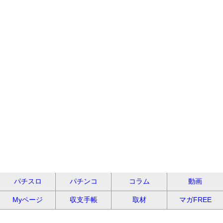
パチスロ
パチンコ
コラム
動画
Myページ
収支手帳
取材
マガFREE