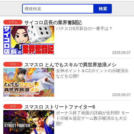
サイコロ店長の業界奮闘記
コラム
パチスロ8月新台の一番手は？
2026.08.07
スマスロ とんでもスキルで異世界放浪メシ
スロ
女神ポイント＆CZポイントの示唆演出
などを公開!!
2026.08.07
スマスロ ストリートファイター6
スロ
ボーナス終了画面の詳細が全判明! モー
ド示唆＆規定ゲーム数示唆演出も大公
開!!