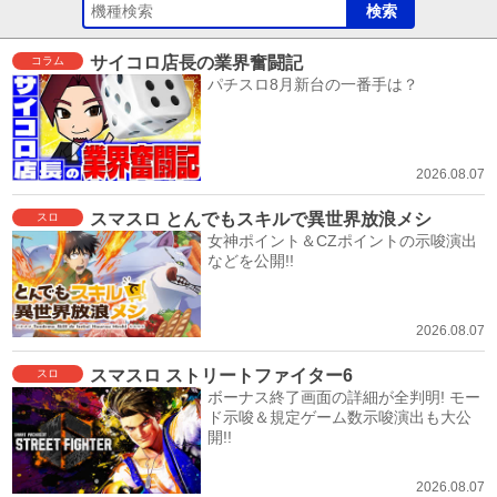
サイコロ店長の業界奮闘記
コラム
パチスロ8月新台の一番手は？
2026.08.07
スマスロ とんでもスキルで異世界放浪メシ
スロ
女神ポイント＆CZポイントの示唆演出
などを公開!!
2026.08.07
スマスロ ストリートファイター6
スロ
ボーナス終了画面の詳細が全判明! モー
ド示唆＆規定ゲーム数示唆演出も大公
開!!
2026.08.07