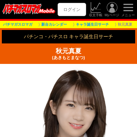
ログイン
収支手帳
Myページ
メニュー
パチマガスロマガ
新台カレンダー
キャラ誕生日サーチ
秋元真夏
パチンコ・パチスロ キャラ誕生日サーチ
秋元真夏
(あきもとまなつ)