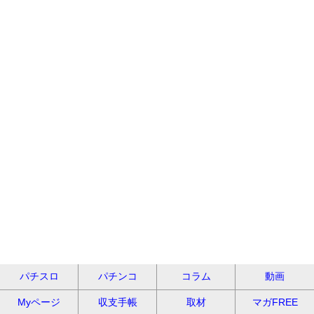
パチスロ
パチンコ
コラム
動画
Myページ
収支手帳
取材
マガFREE