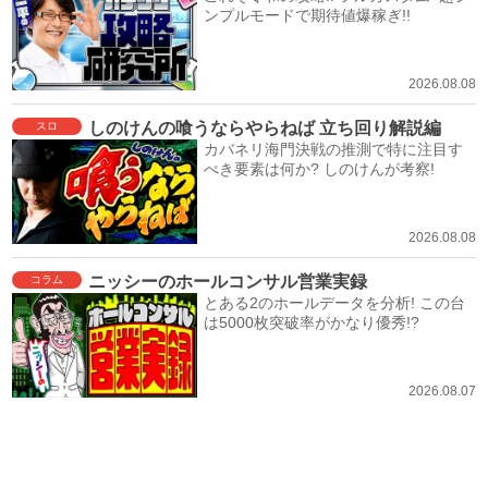
ンプルモードで期待値爆稼ぎ!!
2026.08.08
しのけんの喰うならやらねば 立ち回り解説編
スロ
カバネリ海門決戦の推測で特に注目す
べき要素は何か? しのけんが考察!
2026.08.08
ニッシーのホールコンサル営業実録
コラム
とある2のホールデータを分析! この台
は5000枚突破率がかなり優秀!?
2026.08.07