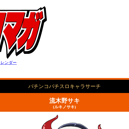
カレンダー
パチンコパチスロキャラサーチ
流木野サキ
(ルキノサキ)