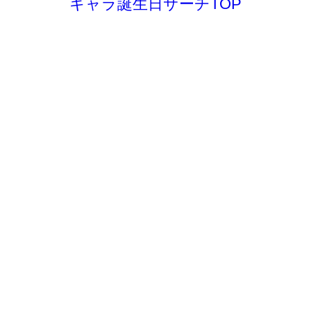
キャラ誕生日サーチTOP