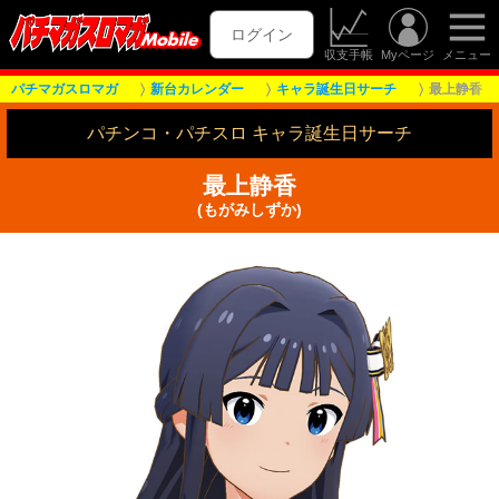
ログイン
収支手帳
Myページ
メニュー
パチマガスロマガ
新台カレンダー
キャラ誕生日サーチ
最上静香
パチンコ・パチスロ キャラ誕生日サーチ
最上静香
(もがみしずか)