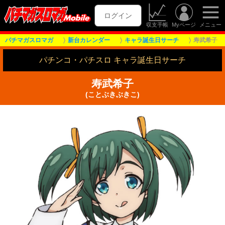
ログイン
収支手帳
Myページ
メニュー
パチマガスロマガ
新台カレンダー
キャラ誕生日サーチ
寿武希子
パチンコ・パチスロ キャラ誕生日サーチ
寿武希子
(ことぶきぶきこ)