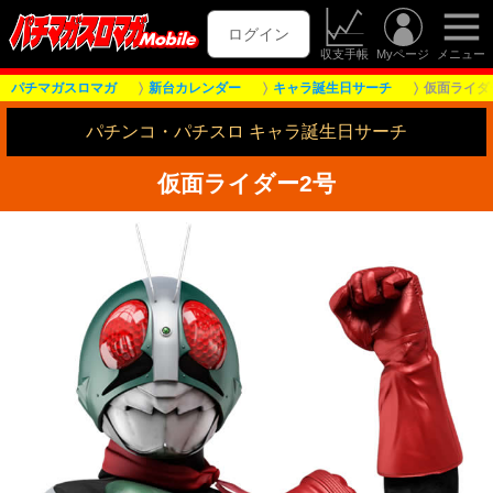
ログイン
収支手帳
Myページ
メニュー
パチマガスロマガ
新台カレンダー
キャラ誕生日サーチ
仮面ライダ
パチンコ・パチスロ キャラ誕生日サーチ
仮面ライダー2号