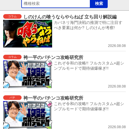
しのけんの喰うならやらねば 立ち回り解説編
コラム
カバネリ海門決戦の推測で特に注目す
べき要素は何か? しのけんが考察!
2026.08.08
袴一平のパチンコ攻略研究所
コラム
これぞ令和の攻略!! フルカスタム×超シ
ンプルモードで期待値爆稼ぎ!!
2026.08.08
袴一平のパチンコ攻略研究所
パチ
これぞ令和の攻略!! フルカスタム×超シ
ンプルモードで期待値爆稼ぎ!!
2026.08.08