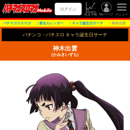
ログイン
収支手帳
Myページ
メニュー
パチマガスロマガ
新台カレンダー
キャラ誕生日サーチ
神木出雲
パチンコ・パチスロ キャラ誕生日サーチ
神木出雲
(かみきいずも)