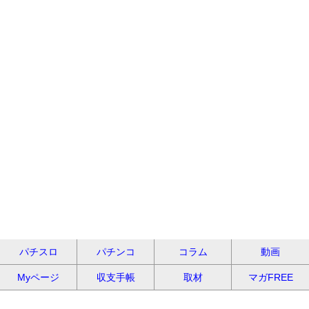
パチスロ
パチンコ
コラム
動画
Myページ
収支手帳
取材
マガFREE