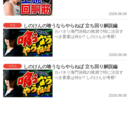
2026.08.09
しのけんの喰うならやらねば 立ち回り解説編
スロ
カバネリ海門決戦の推測で特に注目す
べき要素は何か? しのけんが考察!
2026.08.08
しのけんの喰うならやらねば 立ち回り解説編
コラム
カバネリ海門決戦の推測で特に注目す
べき要素は何か? しのけんが考察!
2026.08.08