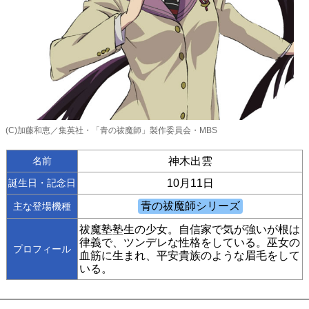
(C)加藤和恵／集英社・「青の祓魔師」製作委員会・MBS
名前
神木出雲
誕生日・記念日
10月11日
主な登場機種
祓魔塾塾生の少女。自信家で気が強いが根は
律義で、ツンデレな性格をしている。巫女の
プロフィール
血筋に生まれ、平安貴族のような眉毛をして
いる。