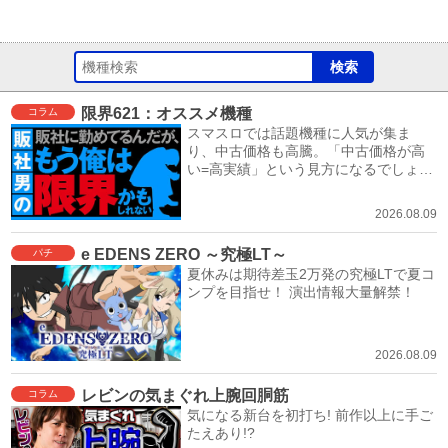
限界621：オススメ機種
コラム
スマスロでは話題機種に人気が集ま
り、中古価格も高騰。「中古価格が高
い=高実績」という見方になるでしょ
う。
2026.08.09
e EDENS ZERO ～究極LT～
パチ
夏休みは期待差玉2万発の究極LTで夏コ
ンプを目指せ！ 演出情報大量解禁！
2026.08.09
レビンの気まぐれ上腕回胴筋
コラム
気になる新台を初打ち! 前作以上に手ご
たえあり!?