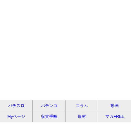
パチスロ
パチンコ
コラム
動画
Myページ
収支手帳
取材
マガFREE