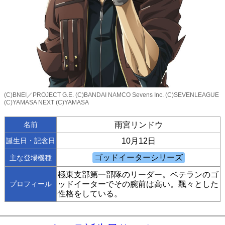
(C)BNEI／PROJECT G.E. (C)BANDAI NAMCO Sevens Inc. (C)SEVENLEAGUE
(C)YAMASA NEXT (C)YAMASA
名前
雨宮リンドウ
誕生日・記念日
10月12日
主な登場機種
極東支部第一部隊のリーダー。ベテランのゴ
プロフィール
ッドイーターでその腕前は高い。飄々とした
性格をしている。