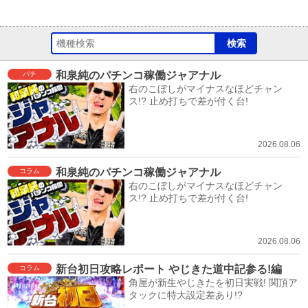
和泉純のパチンコ稼働ジャアナル
パチ
右のこぼしがマイナスなほどチャン
ス!? 止め打ちで差が付く台!
2026.08.06
和泉純のパチンコ稼働ジャアナル
コラム
右のこぼしがマイナスなほどチャン
ス!? 止め打ちで差が付く台!
2026.08.06
新台初日攻略レポート やじきた道中記参る!編
コラム
角屋が新生やじきたを初日実戦! 関頂ア
タックに特大設定差あり!?