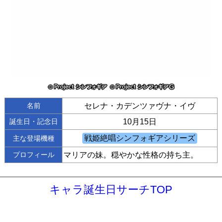
名前
セレナ・カデンツァヴナ・イヴ
誕生日・記念日
10月15日
主な登場機種
プロフィール
マリアの妹。穏やかな性格の持ち主。
キャラ誕生日サーチTOP