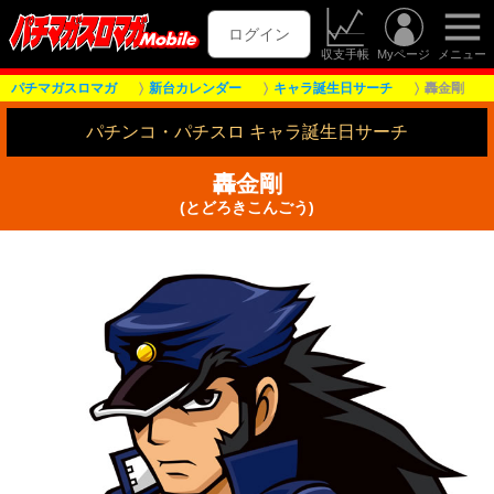
ログイン
収支手帳
Myページ
メニュー
パチマガスロマガ
新台カレンダー
キャラ誕生日サーチ
轟金剛
パチンコ・パチスロ キャラ誕生日サーチ
轟金剛
(とどろきこんごう)