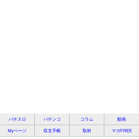
パチスロ
パチンコ
コラム
動画
Myページ
収支手帳
取材
マガFREE