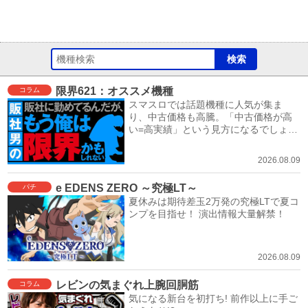
限界621：オススメ機種
コラム
スマスロでは話題機種に人気が集ま
り、中古価格も高騰。「中古価格が高
い=高実績」という見方になるでしょ
う。
2026.08.09
e EDENS ZERO ～究極LT～
パチ
夏休みは期待差玉2万発の究極LTで夏コ
ンプを目指せ！ 演出情報大量解禁！
2026.08.09
レビンの気まぐれ上腕回胴筋
コラム
気になる新台を初打ち! 前作以上に手ご