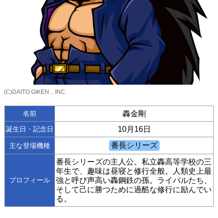
(C)DAITO GIKEN，INC.
名前
轟金剛
誕生日・記念日
10月16日
主な登場機種
番長シリーズの主人公。私立轟高等学校の三
年生で、趣味は昼寝と修行全般。人類史上最
プロフィール
強と呼び声高い轟鋼鉄の孫。ライバルたち、
そして己に勝つために過酷な修行に励んでい
る。