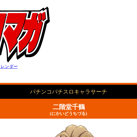
カレンダー
パチンコパチスロキャラサーチ
二階堂千鶴
(にかいどうちづる)