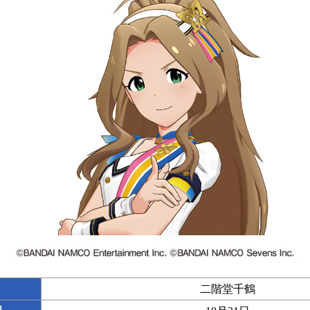
二階堂千鶴