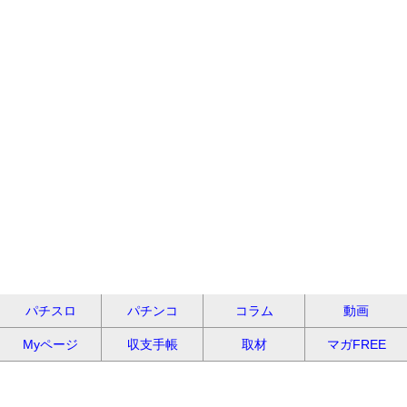
パチスロ
パチンコ
コラム
動画
Myページ
収支手帳
取材
マガFREE