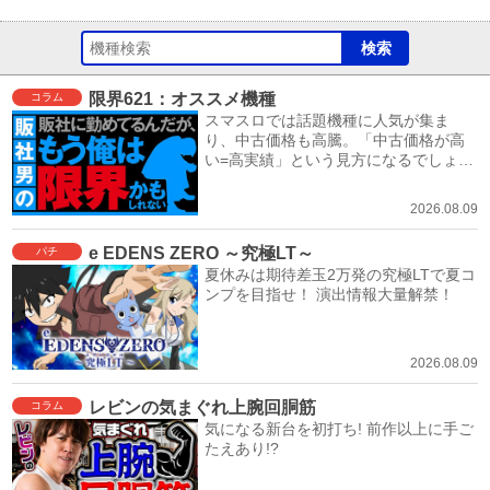
限界621：オススメ機種
コラム
スマスロでは話題機種に人気が集ま
り、中古価格も高騰。「中古価格が高
い=高実績」という見方になるでしょ
う。
2026.08.09
e EDENS ZERO ～究極LT～
パチ
夏休みは期待差玉2万発の究極LTで夏コ
ンプを目指せ！ 演出情報大量解禁！
2026.08.09
レビンの気まぐれ上腕回胴筋
コラム
気になる新台を初打ち! 前作以上に手ご
たえあり!?