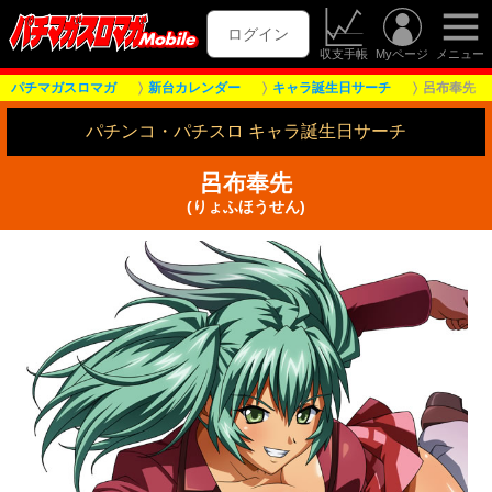
ログイン
収支手帳
Myページ
メニュー
パチマガスロマガ
新台カレンダー
キャラ誕生日サーチ
呂布奉先
パチンコ・パチスロ キャラ誕生日サーチ
呂布奉先
(りょふほうせん)