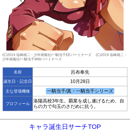
(C)2014 塩崎雄二・少年画報社/一騎当千EEパートナーズ (C)2019 塩崎雄二・
少年画報社/一騎当千WWパートナーズ
名前
呂布奉先
誕生日・記念日
10月28日
主な登場機種
洛陽高校3年生。覇業を成し遂げるため、自
プロフィール
らの力で勾玉のさだめに抗う。
キャラ誕生日サーチTOP