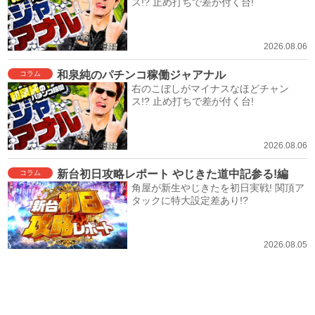
ス!? 止め打ちで差が付く台!
2026.08.06
和泉純のパチンコ稼働ジャアナル
コラム
右のこぼしがマイナスなほどチャン
ス!? 止め打ちで差が付く台!
2026.08.06
新台初日攻略レポート やじきた道中記参る!編
コラム
角屋が新生やじきたを初日実戦! 関頂ア
タックに特大設定差あり!?
2026.08.05