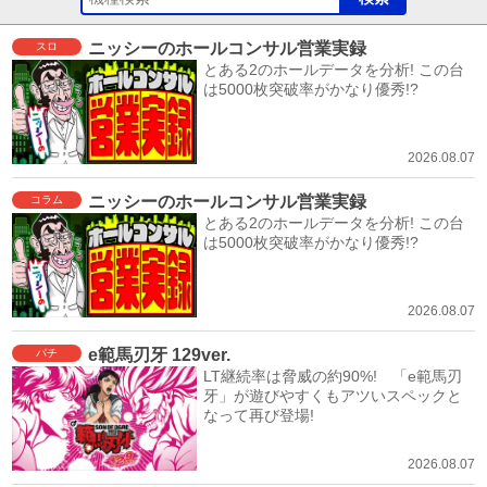
ニッシーのホールコンサル営業実録
スロ
とある2のホールデータを分析! この台
は5000枚突破率がかなり優秀!?
2026.08.07
ニッシーのホールコンサル営業実録
コラム
とある2のホールデータを分析! この台
は5000枚突破率がかなり優秀!?
2026.08.07
e範馬刃牙 129ver.
パチ
LT継続率は脅威の約90%! 「e範馬刃
牙」が遊びやすくもアツいスペックと
なって再び登場!
2026.08.07