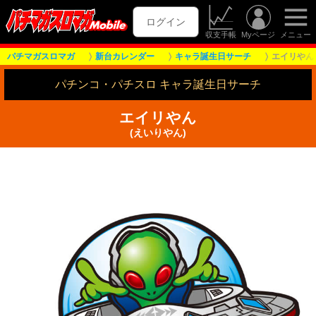
ログイン
収支手帳
Myページ
メニュー
パチマガスロマガ
新台カレンダー
キャラ誕生日サーチ
エイリやん
パチンコ・パチスロ キャラ誕生日サーチ
エイリやん
(えいりやん)